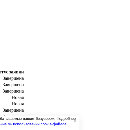
атус заявки
Завершена
Завершена
Завершена
Новая
Новая
Завершена
Завершена
рабатываемые вашим браузером. Подробнее
Завершена
ние об использовании cookie-файлов
Завершена