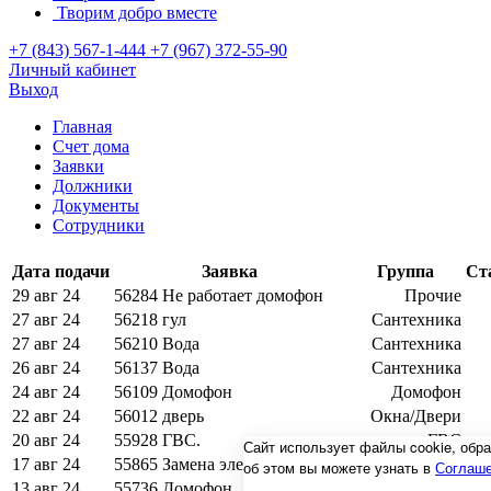
Творим добро вместе
+7 (843) 567-1-444
+7 (967) 372-55-90
Личный кабинет
Выход
Главная
Счет дома
Заявки
Должники
Документы
Сотрудники
Дата подачи
Заявка
Группа
Ст
29 авг 24
56284
Не работает домофон
Прочие
27 авг 24
56218
гул
Сантехника
27 авг 24
56210
Вода
Сантехника
26 авг 24
56137
Вода
Сантехника
24 авг 24
56109
Домофон
Домофон
22 авг 24
56012
дверь
Окна/Двери
20 авг 24
55928
ГВС.
ГВС
Сайт использует файлы cookie, об
17 авг 24
55865
Замена электросчетчика
Электричество
об этом вы можете узнать в
Соглаше
13 авг 24
55736
Домофон
Домофон