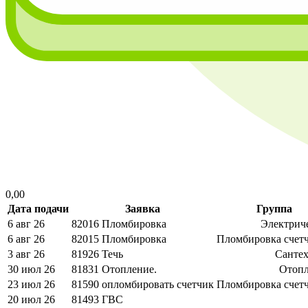
0,00
Дата подачи
Заявка
Группа
6 авг 26
82016
Пломбировка
Электрич
6 авг 26
82015
Пломбировка
Пломбировка счет
3 авг 26
81926
Течь
Санте
30 июл 26
81831
Отопление.
Отоп
23 июл 26
81590
опломбировать счетчик
Пломбировка счет
20 июл 26
81493
ГВС