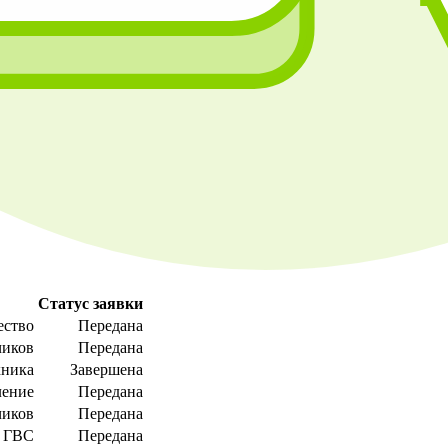
Статус заявки
ество
Передана
чиков
Передана
хника
Завершена
ление
Передана
чиков
Передана
ГВС
Передана