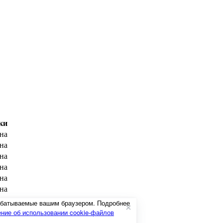
ки
на
на
на
на
на
на
на
рабатываемые вашим браузером. Подробнее
на
ние об использовании cookie-файлов
на