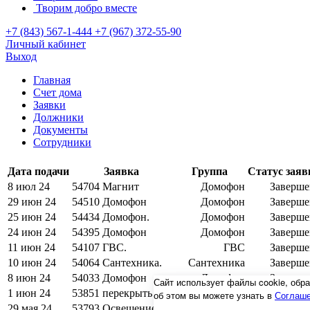
Творим добро вместе
+7 (843) 567-1-444
+7 (967) 372-55-90
Личный кабинет
Выход
Главная
Счет дома
Заявки
Должники
Документы
Сотрудники
Дата подачи
Заявка
Группа
Статус заяв
8 июл 24
54704
Магнит
Домофон
Заверше
29 июн 24
54510
Домофон
Домофон
Заверше
25 июн 24
54434
Домофон.
Домофон
Заверше
24 июн 24
54395
Домофон
Домофон
Заверше
11 июн 24
54107
ГВС.
ГВС
Заверше
10 июн 24
54064
Сантехника.
Сантехника
Заверше
8 июн 24
54033
Домофон
Домофон
Заверше
Сайт использует файлы cookie, об
1 июн 24
53851
перекрыть хвс
Сантехника
Заверше
об этом вы можете узнать в
Соглаше
29 мая 24
53793
Освещение
Электричество
Заверше