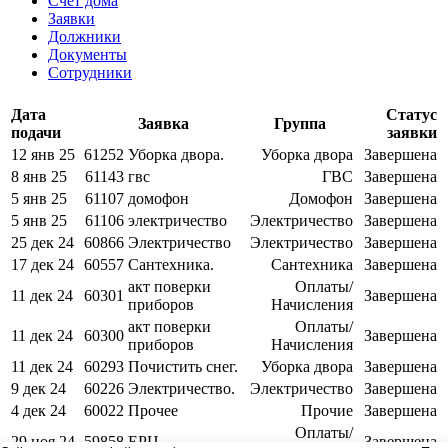
Счет дома
Заявки
Должники
Документы
Сотрудники
Дата
Статус
Заявка
Группа
подачи
заявки
12 янв 25
61252
Уборка двора.
Уборка двора
Завершена
8 янв 25
61143
гвс
ГВС
Завершена
5 янв 25
61107
домофон
Домофон
Завершена
5 янв 25
61106
электричество
Электричество
Завершена
25 дек 24
60866
Электричество
Электричество
Завершена
17 дек 24
60557
Сантехника.
Сантехника
Завершена
акт поверки
Оплаты/
11 дек 24
60301
Завершена
приборов
Начисления
акт поверки
Оплаты/
11 дек 24
60300
Завершена
приборов
Начисления
11 дек 24
60293
Почистить снег.
Уборка двора
Завершена
9 дек 24
60226
Электричество.
Электричество
Завершена
4 дек 24
60022
Прочее
Прочие
Завершена
Оплаты/
29 ноя 24
59858
ЕРЦ
Завершена