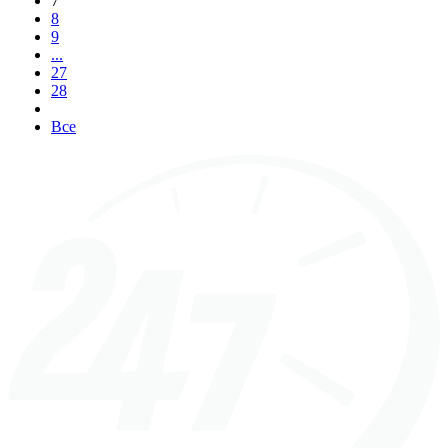
7
8
9
...
27
28
Все