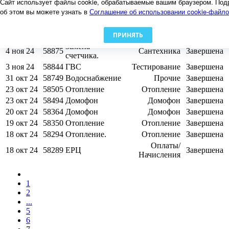
Сайт использует файлы cookie, обрабатываемые вашим браузером. Под
Начисления
об этом вы можете узнать в
Соглашение об использовании cookie-файл
16 ноя 24
59366
Домофон
Домофон
Завершена
12 ноя 24
59186
Лифт
Лифт
Завершена
ПРИНЯТЬ
9 ноя 24
59070
Освещение
Электричество
Завершена
Замена
4 ноя 24
58875
Сантехника
Завершена
счетчика.
3 ноя 24
58844
ГВС
Тестирование
Завершена
31 окт 24
58749
Водоснабжение
Прочие
Завершена
23 окт 24
58505
Отопление
Отопление
Завершена
23 окт 24
58494
Домофон
Домофон
Завершена
20 окт 24
58364
Домофон
Домофон
Завершена
19 окт 24
58350
Отопление
Отопление
Завершена
18 окт 24
58294
Отопление.
Отопление
Завершена
Оплаты/
18 окт 24
58289
ЕРЦ
Завершена
Начисления
1
2
...
5
6