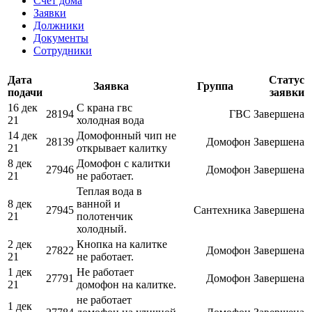
Счет дома
Заявки
Должники
Документы
Сотрудники
Дата
Статус
Заявка
Группа
подачи
заявки
16 дек
С крана гвс
28194
ГВС
Завершена
21
холодная вода
14 дек
Домофонный чип не
28139
Домофон
Завершена
21
открывает калитку
8 дек
Домофон с калитки
27946
Домофон
Завершена
21
не работает.
Теплая вода в
8 дек
ванной и
27945
Сантехника
Завершена
21
полотенчик
холодный.
2 дек
Кнопка на калитке
27822
Домофон
Завершена
21
не работает.
1 дек
Не работает
27791
Домофон
Завершена
21
домофон на калитке.
не работает
1 дек