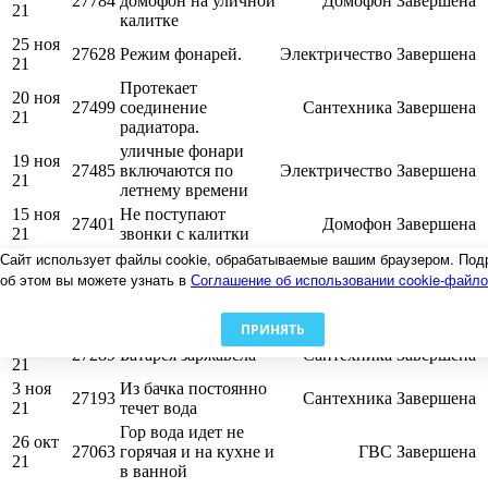
27784
домофон на уличной
Домофон
Завершена
21
калитке
25 ноя
27628
Режим фонарей.
Электричество
Завершена
21
Протекает
20 ноя
27499
соединение
Сантехника
Завершена
21
радиатора.
уличные фонари
19 ноя
27485
включаются по
Электричество
Завершена
21
летнему времени
15 ноя
Не поступают
27401
Домофон
Завершена
21
звонки с калитки
Сайт использует файлы cookie, обрабатываемые вашим браузером. Под
9 ноя
Заменить вводный
27319
Сантехника
Завершена
21
кран и ремонт бачка
об этом вы можете узнать в
Соглашение об использовании cookie-файл
8 ноя
27296
Батареи едва теплые
Отопление
Завершена
21
ПРИНЯТЬ
8 ноя
27289
Батарея заржавела
Сантехника
Завершена
21
3 ноя
Из бачка постоянно
27193
Сантехника
Завершена
21
течет вода
Гор вода идет не
26 окт
27063
горячая и на кухне и
ГВС
Завершена
21
в ванной