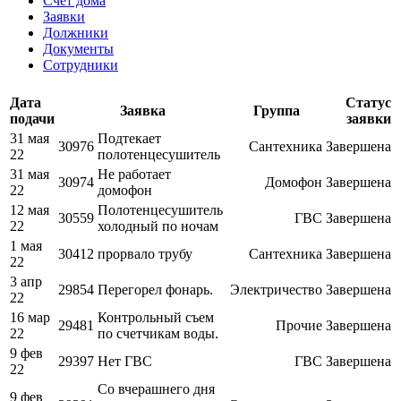
Счет дома
Заявки
Должники
Документы
Сотрудники
Дата
Статус
Заявка
Группа
подачи
заявки
31 мая
Подтекает
30976
Сантехника
Завершена
22
полотенцесушитель
31 мая
Не работает
30974
Домофон
Завершена
22
домофон
12 мая
Полотенцесушитель
30559
ГВС
Завершена
22
холодный по ночам
1 мая
30412
прорвало трубу
Сантехника
Завершена
22
3 апр
29854
Перегорел фонарь.
Электричество
Завершена
22
16 мар
Контрольный съем
29481
Прочие
Завершена
22
по счетчикам воды.
9 фев
29397
Нет ГВС
ГВС
Завершена
22
Со вчерашнего дня
9 фев