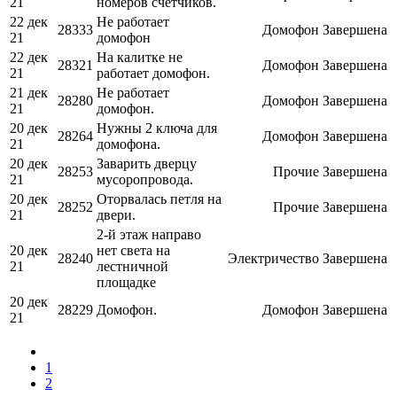
21
номеров счетчиков.
22 дек
Не работает
28333
Домофон
Завершена
21
домофон
22 дек
На калитке не
28321
Домофон
Завершена
21
работает домофон.
21 дек
Не работает
28280
Домофон
Завершена
21
домофон.
20 дек
Нужны 2 ключа для
28264
Домофон
Завершена
21
домофона.
20 дек
Заварить дверцу
28253
Прочие
Завершена
21
мусоропровода.
20 дек
Оторвалась петля на
28252
Прочие
Завершена
21
двери.
2-й этаж направо
20 дек
нет света на
28240
Электричество
Завершена
21
лестничной
площадке
20 дек
28229
Домофон.
Домофон
Завершена
21
1
2