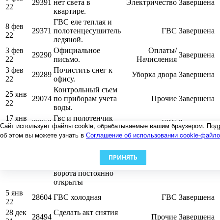
29391
нет света в
Электричество
Завершена
22
квартире.
ГВС еле теплая и
8 фев
29371
полотенцесушитель
ГВС
Завершена
22
ледяной.
3 фев
Официальное
Оплаты/
29290
Завершена
22
письмо.
Начисления
3 фев
Почистить снег к
29289
Уборка двора
Завершена
22
офису.
Контрольный съем
25 янв
29074
по приборам учета
Прочие
Завершена
22
воды.
17 янв
Гвс и полотенчик
28862
ГВС
Завершена
Сайт использует файлы cookie, обрабатываемые вашим браузером. Под
22
холодные.
об этом вы можете узнать в
Соглашение об использовании cookie-файл
На воротах не
работает одна
11 янв
створка, перестала
ПРИНЯТЬ
28710
Прочие
Завершена
22
двигаться, поэтому
ворота постоянно
открыты
5 янв
28604
ГВС холодная
ГВС
Завершена
22
28 дек
Сделать акт снятия
28494
Прочие
Завершена