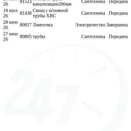
81523
Сантехника
Передана
26
канализации200мм
18 июл
Свищ с основной
81438
Сантехника
Передана
26
трубы ХВС
28 июн
80817
Лампочка
Электричество
Завершена
26
27 июн
80805
трубы
Сантехника
Передана
26