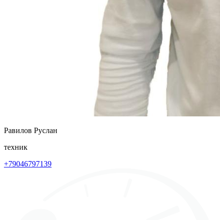
Равилов Руслан
техник
+79046797139