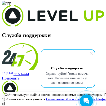
Служба поддержки
Служба поддержки
+7 (843)
Здравствуйте! Готова помочь
567-1-444
вам. Напишите мне, если у
Позвонить
вас появятся вопросы.
Сайт использует файлы cookie, обрабатываемые вашим браузером. 
об этом вы можете узнать в
Соглашение об использовании cookie-фа
"Level UP" 420088 Республика Татарстан
г.Казань, ул. Ак. Губкина, 30Г