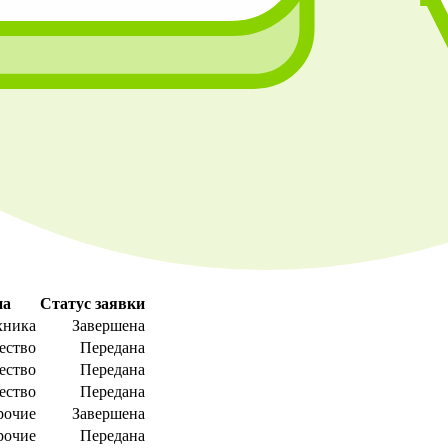
па
Статус заявки
хника
Завершена
ество
Передана
ество
Передана
ество
Передана
рочие
Завершена
рочие
Передана