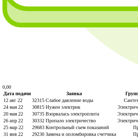
0,00
Дата подачи
Заявка
Груп
12 авг 22
32315
Слабое давление воды
Санте
24 мая 22
30815
Нужен электрик
Электрич
20 мая 22
30735
Взорвалась электроплита
Электрич
26 апр 22
30332
Пропало электричество
Электрич
25 мар 22
29683
Контрольный съем показаний
П
31 янв 22
29230
Замена и опломбировка счетчика
П