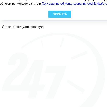
Счет дома
об этом вы можете узнать в
Соглашение об использовании cookie-файл
Заявки
Должники
Документы
ПРИНЯТЬ
Сотрудники
Список сотрудников пуст