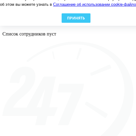
Счет дома
об этом вы можете узнать в
Соглашение об использовании cookie-файл
Заявки
Должники
Документы
ПРИНЯТЬ
Сотрудники
Список сотрудников пуст