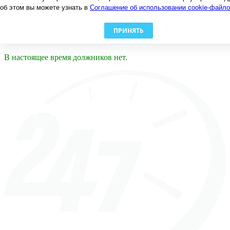
Счет дома
об этом вы можете узнать в
Соглашение об использовании cookie-файл
Заявки
Должники
Документы
ПРИНЯТЬ
Сотрудники
В настоящее время должников нет.