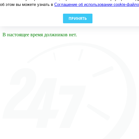
Счет дома
об этом вы можете узнать в
Соглашение об использовании cookie-файл
Заявки
Должники
Документы
ПРИНЯТЬ
Сотрудники
В настоящее время должников нет.