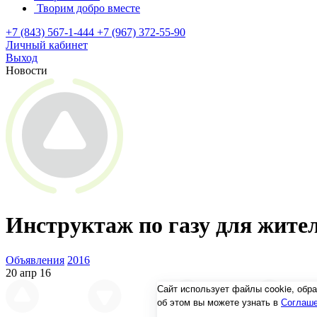
Творим добро вместе
+7 (843) 567-1-444
+7 (967) 372-55-90
Личный кабинет
Выход
Новости
Инструктаж по газу для жите
Объявления
2016
20 апр 16
Сайт использует файлы cookie, об
об этом вы можете узнать в
Соглаше