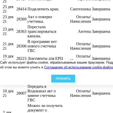
21
25 дек
28414
Подключить кран.
Сантехника
Завершена
21
23 дек
Акт о поверке
Оплаты/
28369
Завершена
21
счетчика.
Начисления
Перестали
23 дек
28363
транслироваться
Антена
Завершена
21
каналы.
В программе нет
21 дек
Оплаты/
28306
нового счетчика
Завершена
21
Начисления
ГВС
19 дек
Оплаты/
28223
Документы для ЕРЦ
Завершена
21
Начисления
Сайт использует файлы cookie, обрабатываемые вашим браузером. Под
16 дек
об этом вы можете узнать в
Соглашение об использовании cookie-файл
28195
Нет света
Прочие
Завершена
21
12 дек
ПРИНЯТЬ
28073
мигает свет
Электричество
Завершена
21
Передать в
10 дек
Водоканал акт о
Оплаты/
28007
Завершена
21
замене счетчика
Начисления
ГВС
Можно ли получить
документ о
2 дек