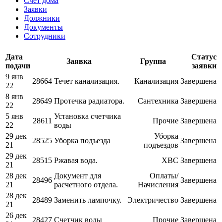
Счет дома
Заявки
Должники
Документы
Сотрудники
Дата
Статус
Заявка
Группа
подачи
заявки
9 янв
28664
Течет канализация.
Канализация
Завершена
22
8 янв
28649
Протечка радиатора.
Сантехника
Завершена
22
5 янв
Установка счетчика
28611
Прочие
Завершена
22
воды
29 дек
Уборка
28525
Уборка подъезда
Завершена
21
подъездов
29 дек
28515
Ржавая вода.
ХВС
Завершена
21
28 дек
Документ для
Оплаты/
28496
Завершена
21
расчетного отдела.
Начисления
28 дек
28489
Заменить лампочку.
Электричество
Завершена
21
26 дек
28427
Счетчик воды
Прочие
Завершена