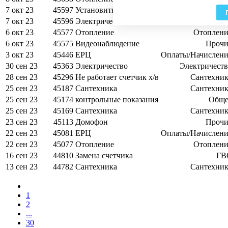
7 окт 23
45597
Установить счетчики
Сантехник
7 окт 23
45596
Электричество
Электричест
6 окт 23
45577
Отопление
Отоплени
6 окт 23
45575
Видеонаблюдение
Прочи
3 окт 23
45446
ЕРЦ
Оплаты/Начислени
30 сен 23
45363
Электричество
Электричест
28 сен 23
45296
Не работает счетчик х/в
Сантехник
25 сен 23
45187
Сантехника
Сантехник
25 сен 23
45174
контрольные показания
Обще
25 сен 23
45169
Сантехника
Сантехник
23 сен 23
45113
Домофон
Прочи
22 сен 23
45081
ЕРЦ
Оплаты/Начислени
22 сен 23
45077
Отопление
Отоплени
16 сен 23
44810
Замена счетчика
ГВ
13 сен 23
44782
Сантехника
Сантехник
1
2
...
30