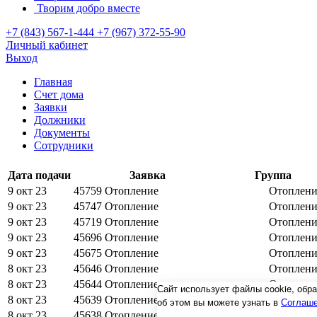
Творим добро вместе
+7 (843) 567-1-444
+7 (967) 372-55-90
Личный кабинет
Выход
Главная
Счет дома
Заявки
Должники
Документы
Сотрудники
Дата подачи
Заявка
Группа
9 окт 23
45759
Отопление
Отоплени
9 окт 23
45747
Отопление
Отоплени
9 окт 23
45719
Отопление
Отоплени
9 окт 23
45696
Отопление
Отоплени
9 окт 23
45675
Отопление
Отоплени
8 окт 23
45646
Отопление
Отоплени
8 окт 23
45644
Отопление
Отоплени
Сайт использует файлы cookie, об
8 окт 23
45639
Отопление
Отоплени
об этом вы можете узнать в
Соглаше
8 окт 23
45638
Отопление
Прочи