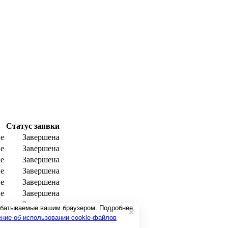
Статус заявки
е
Завершена
е
Завершена
е
Завершена
е
Завершена
е
Завершена
е
Завершена
е
Завершена
рабатываемые вашим браузером. Подробнее
е
Завершена
ние об использовании cookie-файлов
е
Завершена