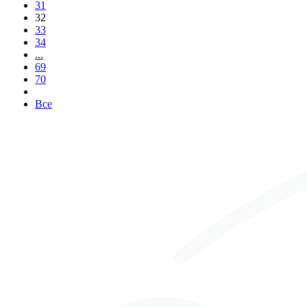
31
32
33
34
...
69
70
Все