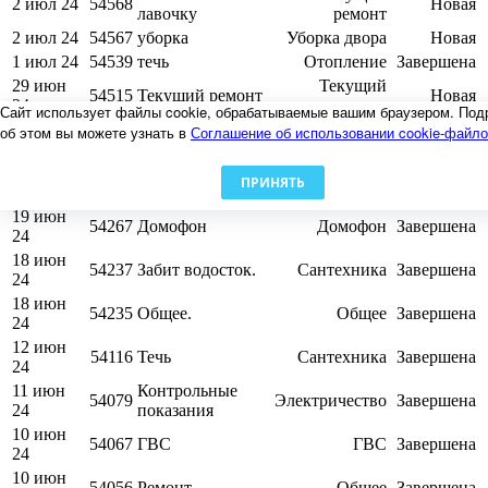
2 июл 24
54568
Новая
лавочку
ремонт
2 июл 24
54567
уборка
Уборка двора
Новая
1 июл 24
54539
течь
Отопление
Завершена
29 июн
Текущий
54515
Текущий ремонт
Новая
24
ремонт
Сайт использует файлы cookie, обрабатываемые вашим браузером. Под
27 июн
Оплаты/
об этом вы можете узнать в
Соглашение об использовании cookie-файл
54473
ЕРЦ
Завершена
24
Начисления
21 июн
ПРИНЯТЬ
54359
домофон
Окна/Двери
Завершена
24
19 июн
54267
Домофон
Домофон
Завершена
24
18 июн
54237
Забит водосток.
Сантехника
Завершена
24
18 июн
54235
Общее.
Общее
Завершена
24
12 июн
54116
Течь
Сантехника
Завершена
24
11 июн
Контрольные
54079
Электричество
Завершена
24
показания
10 июн
54067
ГВС
ГВС
Завершена
24
10 июн
54056
Ремонт.
Общее
Завершена