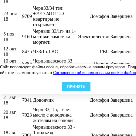
18
Черн33/34 тел:
23 ноя
+79172411112-С
9709
Домофон
Завершена
18
квартиры не
открывает.
Черныш 33/1п- на 1-
5 ноя
9169
м этаже лампочка
Электричество
Завершена
18
моргает.
12 окт
8475
Ч33/15-ГВС
ГВС
Завершена
18
10 окт
Чернышевского 33
8385
Прочие
Завершена
Сайт использует файлы cookie, обрабатываемые вашим браузером. Под
18
не работают ворота
об этом вы можете узнать в
Соглашение об использовании cookie-файл
17 сен
7437
Ч33/34-домофон
Домофон
Завершена
18
21 авг
ПРИНЯТЬ
7043
Доводчик
Окна/Двери
Завершена
18
21 авг
7041
Доводчик
Домофон
Завершена
18
Черн 33, 1п, Течет
20 авг
7023
масло с доводчика
Домофон
Завершена
18
жителям на головы.
Чернышевского 33 -
18 авг
1 подъезд
7001
Домофон
Завершена