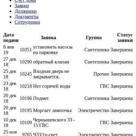
Счет дома
Заявки
Должники
Документы
Сотрудники
Дата
Статус
Заявка
Группа
подачи
заявки
6 янв
установить насосы
10351
Сантехника
Завершена
19
на парковке
27 дек
10290
обратный клапан
Сантехника
Завершена
18
25 дек
Входная дверь не
10245
Прочие
Завершена
18
закрывается.
23 дек
10218
Нет горячей воды
ГВС
Завершена
18
20 дек
10196
Подмес
Сантехника
Завершена
18
20 дек
10195
Моргает лампочка
Электричество
Завершена
18
10 дек
Чернышевского 33 -
10109
ГВС
Завершена
18
15 ГВС
25 ноя
9765
Ч33/1п-свет
Электричество
Завершена