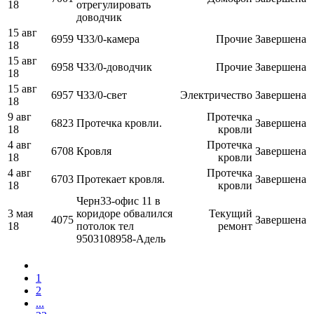
18
отрегулировать
доводчик
15 авг
6959
Ч33/0-камера
Прочие
Завершена
18
15 авг
6958
Ч33/0-доводчик
Прочие
Завершена
18
15 авг
6957
Ч33/0-свет
Электричество
Завершена
18
9 авг
Протечка
6823
Протечка кровли.
Завершена
18
кровли
4 авг
Протечка
6708
Кровля
Завершена
18
кровли
4 авг
Протечка
6703
Протекает кровля.
Завершена
18
кровли
Черн33-офис 11 в
3 мая
коридоре обвалился
Текущий
4075
Завершена
18
потолок тел
ремонт
9503108958-Адель
1
2
...